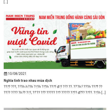
[...]
10/08/2021
Nghĩa tình trao nhau mùa dịch
???̣̂? ???, ??̀?ℎ ℎ?̀?ℎ ??̣?ℎ ??̣̂?ℎ ???̂? đ?̣? ??̀? ??. ??̂̀ ?ℎ?́ ???ℎ ???̂̃? ??
???̀? ??̀?? ?ℎ?̛́? ??̣?, ??̂́ ?? ??̆́? ????? ??̂? ????̀? ??̣̂?? đ?̂̀?? ??̆??. ??̣?ℎ [...]