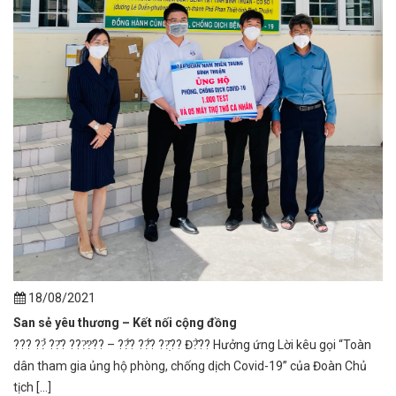
18/08/2021
San sẻ yêu thương – Kết nối cộng đồng
??? ??̉ ??̂? ???̛?̛?? – ??̂́? ??̂́? ??̣̂?? Đ?̂̀?? Hưởng ứng Lời kêu gọi “Toàn
dân tham gia ủng hộ phòng, chống dịch Covid-19” của Đoàn Chủ
tịch [...]