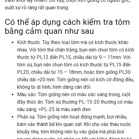
tránh khỏi lây nhiễm. Do vậy, chọn tôm giống có nguồn gốc,
xuất xứ rõ ràng rất quan trọng.
Có thể áp dụng cách kiểm tra tôm
bằng cảm quan như sau
Kích thước: Tùy theo loại tôm mà có kích thước khác
nhau. Với tôm thẻ chân trắng, bạn nên chọn tôm có kích
thước từ PL12 đến PL15, chiều dài từ 9 – 11mm. Với
tôm sú, bạn nên chọn tôm có kích thước từ PL15 đến
PL20, chiều dài từ 15 – 18mm, hoặc tôm giống PL30
chiều dài >20 mm. Tôm giống nên có kích cỡ đồng đều,
không bị dị hình, hình dáng cân đối.
Màu sắc: Tôm giống nên có màu sắc sáng trong, ruột
đầy thức ăn. Tôm sú thường PL-15-20 thường có màu
nâu sáng. >PL-25 là màu xanh đen.
Phản xạ: Tôm giống nên hoạt động mạnh, bơi nhiều,
bám vào thành bể khi quan sát. Khi cho vào thau nước
khuấy nhẹ, tôm không nên tụ vào giữa mà phải bơi