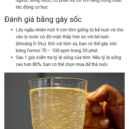
ngược dòng nước, có phản xạ tốt với tiếng động hoặc
tác động cơ học.
Đánh giá bằng gây sốc
Lấy ngẫu nhiên một ít con tôm giống từ bể nuôi và cho
vào ly nước có độ mặn thấp hơn so với bể nuôi
(khoảng 0-5‰). Đối với tôm sú, bạn có thể gây sốc
bằng formol 70 – 100 ppm trong 30 phút.
Sau 1 giờ, kiểm tra tỷ lệ sống của tôm. Nếu tỷ lệ sống
cao hơn 80%, bạn có thể chọn mua để thả nuôi.