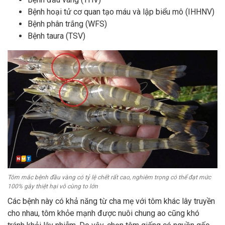
Bệnh hoại tử cơ quan tạo máu và lập biểu mô (IHHNV)
Bệnh phân trắng (WFS)
Bệnh taura (TSV)
Tôm mắc bệnh đầu vàng có tỷ lệ chết rất cao, nghiêm trọng có thể đạt mức
100% gây thiệt hại vô cùng to lớn
Các bệnh này có khả năng từ cha mẹ với tôm khác lây truyền
cho nhau, tôm khỏe mạnh được nuôi chung ao cũng khó