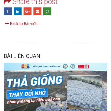
Share this post
Back to Bài viết
BÀI LIÊN QUAN