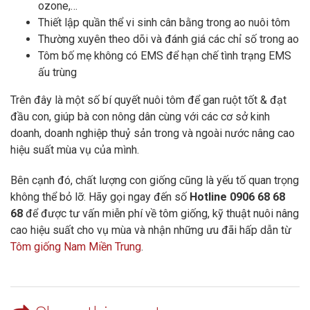
ozone,…
Thiết lập quần thể vi sinh cân bằng trong ao nuôi tôm
Thường xuyên theo dõi và đánh giá các chỉ số trong ao
Tôm bố mẹ không có EMS để hạn chế tình trạng EMS
ấu trùng
Trên đây là một số bí quyết nuôi tôm để gan ruột tốt & đạt
đầu con, giúp bà con nông dân cùng với các cơ sở kinh
doanh, doanh nghiệp thuỷ sản trong và ngoài nước nâng cao
hiệu suất mùa vụ của mình.
Bên cạnh đó, chất lượng con giống cũng là yếu tố quan trọng
không thể bỏ lỡ. Hãy gọi ngay đến số
Hotline 0906 68 68
68
để được tư vấn miễn phí về tôm giống, kỹ thuật nuôi nâng
cao hiệu suất cho vụ mùa và nhận những ưu đãi hấp dẫn từ
Tôm giống Nam Miền Trung
.