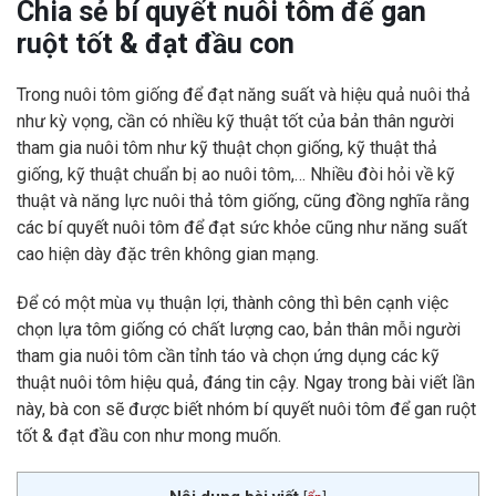
Chia sẻ bí quyết nuôi tôm để gan
ruột tốt & đạt đầu con
Trong nuôi tôm giống để đạt năng suất và hiệu quả nuôi thả
như kỳ vọng, cần có nhiều kỹ thuật tốt của bản thân người
tham gia nuôi tôm như kỹ thuật chọn giống, kỹ thuật thả
giống, kỹ thuật chuẩn bị ao nuôi tôm,… Nhiều đòi hỏi về kỹ
thuật và năng lực nuôi thả tôm giống, cũng đồng nghĩa rằng
các bí quyết nuôi tôm để đạt sức khỏe cũng như năng suất
cao hiện dày đặc trên không gian mạng.
Để có một mùa vụ thuận lợi, thành công thì bên cạnh việc
chọn lựa tôm giống có chất lượng cao, bản thân mỗi người
tham gia nuôi tôm cần tỉnh táo và chọn ứng dụng các kỹ
thuật nuôi tôm hiệu quả, đáng tin cậy. Ngay trong bài viết lần
này, bà con sẽ được biết nhóm bí quyết nuôi tôm để gan ruột
tốt & đạt đầu con như mong muốn.