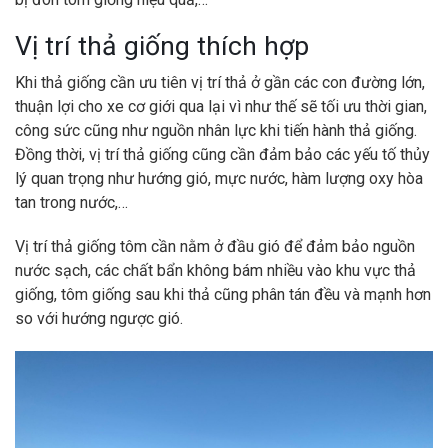
Vị trí thả giống thích hợp
Khi thả giống cần ưu tiên vị trí thả ở gần các con đường lớn,
thuận lợi cho xe cơ giới qua lại vì như thế sẽ tối ưu thời gian,
công sức cũng như nguồn nhân lực khi tiến hành thả giống.
Đồng thời, vị trí thả giống cũng cần đảm bảo các yếu tố thủy
lý quan trọng như hướng gió, mực nước, hàm lượng oxy hòa
tan trong nước,…
Vị trí thả giống tôm cần nằm ở đầu gió để đảm bảo nguồn
nước sạch, các chất bẩn không bám nhiều vào khu vực thả
giống, tôm giống sau khi thả cũng phân tán đều và mạnh hơn
so với hướng ngược gió.