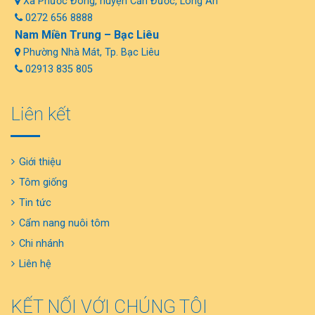
Xã Phước Đông, huyện Cần Đước, Long An
0272 656 8888
Nam Miền Trung – Bạc Liêu
Phường Nhà Mát, Tp. Bạc Liêu
02913 835 805
Liên kết
Giới thiệu
Tôm giống
Tin tức
Cẩm nang nuôi tôm
Chi nhánh
Liên hệ
KẾT NỐI VỚI CHÚNG TÔI