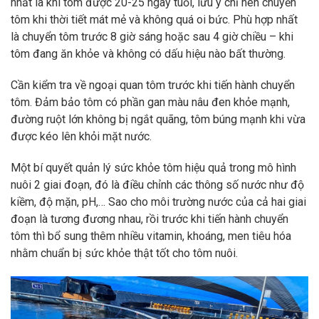
nhất là khi tôm được 20-25 ngày tuổi, lưu ý chỉ nên chuyển
tôm khi thời tiết mát mẻ và không quá oi bức. Phù hợp nhất
là chuyển tôm trước 8 giờ sáng hoặc sau 4 giờ chiều – khi
tôm đang ăn khỏe và không có dấu hiệu nào bất thường.
Cần kiểm tra về ngoại quan tôm trước khi tiến hành chuyển
tôm. Đảm bảo tôm có phần gan màu nâu đen khỏe mạnh,
đường ruột lớn không bị ngắt quãng, tôm búng mạnh khi vừa
được kéo lên khỏi mặt nước.
Một bí quyết quản lý sức khỏe tôm hiệu quả trong mô hình
nuôi 2 giai đoạn, đó là điều chỉnh các thông số nước như độ
kiềm, độ mặn, pH,… Sao cho môi trường nước của cả hai giai
đoạn là tương đương nhau, rồi trước khi tiến hành chuyển
tôm thì bổ sung thêm nhiều vitamin, khoáng, men tiêu hóa
nhằm chuẩn bị sức khỏe thật tốt cho tôm nuôi.