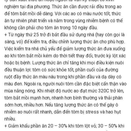
nghiệm tại địa phương. Thức ăn cần được rải đều trong ao
để tôm bắt mồi dễ dàng. Với các ao có màu nước tốt, thức
ăn tự nhiên phát triển và nằm trong vùng nhiễm bệnh có thể
không cần phải cho tôm ăn trong 10 ngày đầu.
+ Từ ngày thứ 25 trở đi bắt đầu sử dụng nhá (hay còn gọi là
sàng, vó) để kiểm tra, điều chỉnh lượng thức ăn cho phù hợp.
Việc kiểm tra nhá chủ yếu để giảm lượng thức ăn đưa xuống
ao khi tôm bắt mồi kém do thời tiết thay đổi, trước kỳ lột xác
hoặc bị bệnh. Lượng thức ăn chỉ tăng khi mọi điều kiện nuôi
đều thuận lợi: tôm có sức khỏe tốt, phần cuối của đường
ruột đầy thức ăn màu nâu trong khi phần đầu và dạ dày có
màu đen. Ngoài ra, người nuôi tôm cần đặc biệt cẩn thận vào
mùa nắng nóng. Khi nhiệt độ nước ao đạt mức 320C trở lên,
tôm bắt mồi mạnh hơn, nhanh hơn bình thường và thải phân
sớm hơn, nhiều hơn. Nếu tăng lượng thức ăn có thể gây ô
nhiễm ao nuôi rất nhanh, dẫn đến tôm bị stress và hao hụt
nhiều.
+ Giảm khẩu phần ăn 20 – 30% khi tôm lột vỏ; 30 – 50% khi