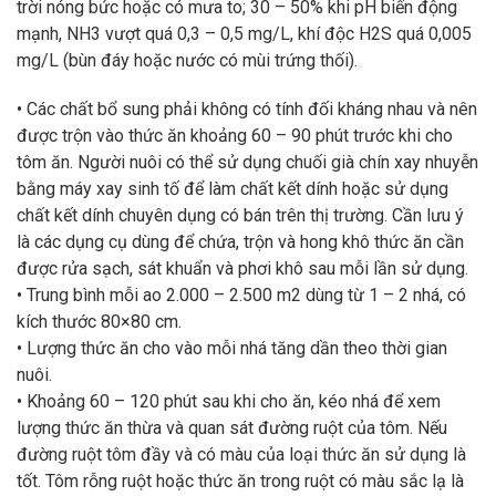
trời nóng bức hoặc có mưa to; 30 – 50% khi pH biến động
mạnh, NH3 vượt quá 0,3 – 0,5 mg/L, khí độc H2S quá 0,005
mg/L (bùn đáy hoặc nước có mùi trứng thối).
• Các chất bổ sung phải không có tính đối kháng nhau và nên
được trộn vào thức ăn khoảng 60 – 90 phút trước khi cho
tôm ăn. Người nuôi có thể sử dụng chuối già chín xay nhuyễn
bằng máy xay sinh tố để làm chất kết dính hoặc sử dụng
chất kết dính chuyên dụng có bán trên thị trường. Cần lưu ý
là các dụng cụ dùng để chứa, trộn và hong khô thức ăn cần
được rửa sạch, sát khuẩn và phơi khô sau mỗi lần sử dụng.
• Trung bình mỗi ao 2.000 – 2.500 m2 dùng từ 1 – 2 nhá, có
kích thước 80×80 cm.
• Lượng thức ăn cho vào mỗi nhá tăng dần theo thời gian
nuôi.
• Khoảng 60 – 120 phút sau khi cho ăn, kéo nhá để xem
lượng thức ăn thừa và quan sát đường ruột của tôm. Nếu
đường ruột tôm đầy và có màu của loại thức ăn sử dụng là
tốt. Tôm rỗng ruột hoặc thức ăn trong ruột có màu sắc lạ là