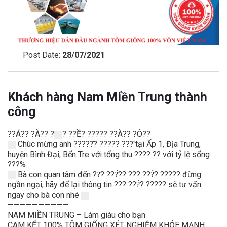
Post Date:
28/07/2021
Khách hàng Nam Miền Trung thành
công
??Á?? ?À?? ?
? ??Ề? ????? ??À?? ?Ô??
Chúc mừng anh ?????̂̃? ????? ???̛ tại Ấp 1, Địa Trung,
huyện Bình Đại, Bến Tre với tổng thu ???? ?? với tỷ lệ sống
???%.
Bà con quan tâm đến ??̂? ???̂́?? ??? ???̂̀? ????? đừng
ngần ngại, hãy để lại thông tin ??? ???̂̀? ????? sẽ tư vấn
ngay cho bà con nhé ️
——————————
NAM MIỀN TRUNG – Làm giàu cho bạn
CAM KẾT 100% TÔM GIỐNG XÉT NGHIỆM KHỎE MẠNH