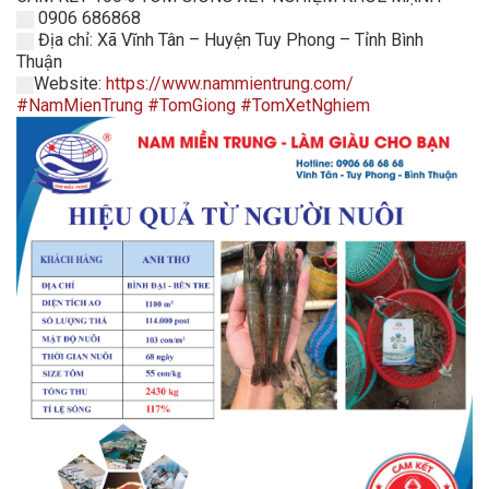
0906 686868
Địa chỉ: Xã Vĩnh Tân – Huyện Tuy Phong – Tỉnh Bình
Thuận
Website:
https://www.nammientrung.com/
#NamMienTrung
#TomGiong
#TomXetNghiem