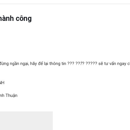
hành công
đừng ngần ngại, hãy để lại thông tin ??? ???̂̀? ????? sẽ tư vấn ngay c
NH
ình Thuận