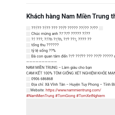
Khách hàng Nam Miền Trung t
???́?? ??̀?? ??? ???̂̀? ????? ???̀?? ??̂?? ️️
Chúc mừng anh ??̂ ??̆? ????? ??̀??
??̀ ???, ??̀?ℎ ??̣?ℎ, ??̂? ???̣, ???? ??
tổng thu ??????
tỷ lệ sống ??%
Bà con quan tâm đến ??̂? ???̂́?? ??? ???̂̀? ????? 
——————————
NAM MIỀN TRUNG – Làm giàu cho bạn
CAM KẾT 100% TÔM GIỐNG XÉT NGHIỆM KHỎE MẠ
0906 686868
Địa chỉ: Xã Vĩnh Tân – Huyện Tuy Phong – Tỉnh B
Website:
https://www.nammientrung.com/
#NamMienTrung
#TomGiong
#TomXetNghiem