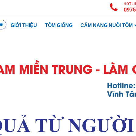
HOTLI
0975
GIỚI THIỆU
TÔM GIỐNG
CẨM NANG NUÔI TÔM