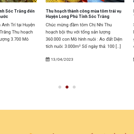
ch thành công mùa tôm trái vụ
LỄ THẢ GIỐNG TÁI TẠO NGUỒN 
ong Phú Tỉnh Sóc Trăng
THỦY SẢN NĂM 2023
ừng đầm tôm Chị Nhi Thu
Sáng ngày 01/04/2023 Tập đo
ội thu với tổng sản lượng
Miền Trung tổ chức buổi lễ thả 
 con Mô hình nuôi : Ao đất Diện
giống tôm sú và 1000 giống cá 
i: 3.000m² Số ngày thả: 100 [...]
chim… tại khu [...]
4/2023
07/04/2023