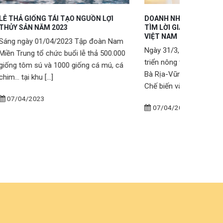
LỢI
DOANH NHÂN NGUYỄN HOÀNG ANH ĐI
Nhận diện
TÌM LỜI GIẢI CHO NGÀNH THUỶ SẢN
Miền Trun
VIỆT NAM
àn Nam
TẬP ĐOÀN 
Ngày 31/3, Bộ Nông nghiệp và Phát
500.000
trọng thôn
triển nông thôn, Ủy ban nhân dân tỉnh
mú, cá
hàng và đố
Bà Rịa-Vũng Tàu, Báo Tuổi Trẻ, Hiệp hội
Công Ty [...
Chế biến và [...]
06/04/2
07/04/2023