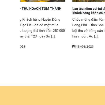
M THÀNH
Lan tỏa niềm vui tại tỉnh Sóc Trăng đến
Thu hoạ
khách hàng khắp cả nước
Huyện L
ện Đông
Chúc mừng đầm tôm Anh Trí tại Huyện
Chúc m
một mùa
Long Phú – tỉnh Sóc Trăng Thu hoạch
hoạch b
ền: 250.000
bội thu với tổng sản lượng 3.700 Mô
360.000
[...]
hình nuôi : Ao [...]
tích nuô
13/04/2023
13/0