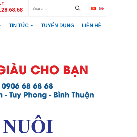
NE
.28.68.68
TIN TỨC
TUYỂN DỤNG
LIÊN HỆ