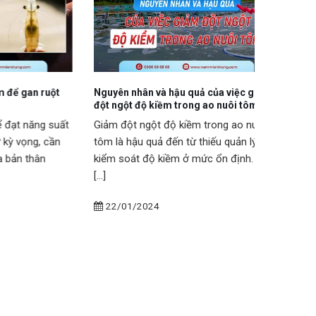
n ruột
Nguyên nhân và hậu quả của việc giảm
Bí quyết q
đột ngột độ kiềm trong ao nuôi tôm
trong Mô h
ng suất
Giảm đột ngột độ kiềm trong ao nuôi
Mô hình nu
g, cần
tôm là hậu quả đến từ thiếu quản lý và
áp dụng rộ
hân
kiểm soát độ kiềm ở mức ổn định. Độ
biết bí qu
[...]
[...]
22/01/2024
20/01/2