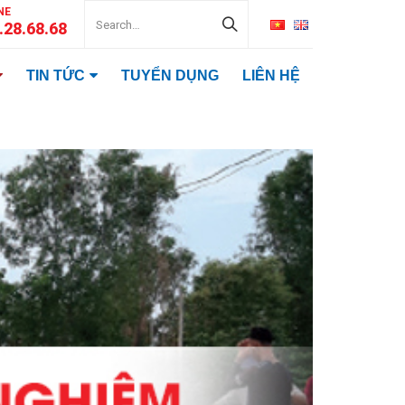
NE
.28.68.68
TIN TỨC
TUYỂN DỤNG
LIÊN HỆ