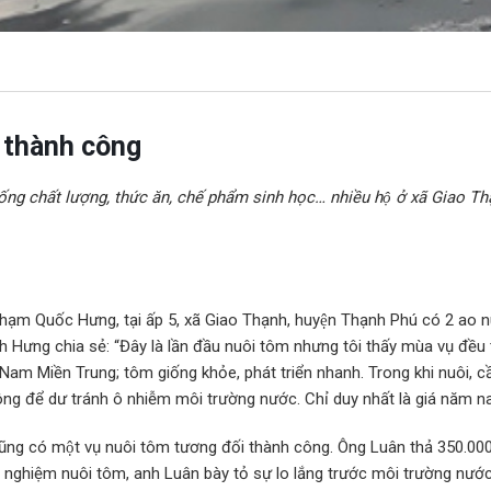
 thành công
iống chất lượng, thức ăn, chế phẩm sinh học… nhiều hộ ở xã Giao T
hạm Quốc Hưng, tại ấp 5, xã Giao Thạnh, huyện Thạnh Phú có 2 ao
Hưng chia sẻ: “Đây là lần đầu nuôi tôm nhưng tôi thấy mùa vụ đều thu
Miền Trung; tôm giống khỏe, phát triển nhanh. Trong khi nuôi, cần th
g để dư tránh ô nhiễm môi trường nước. Chỉ duy nhất là giá năm na
ũng có một vụ nuôi tôm tương đối thành công. Ông Luân thả 350.000
inh nghiệm nuôi tôm, anh Luân bày tỏ sự lo lắng trước môi trường nướ