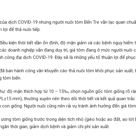
̉ng của dịch COVID-19 nhưng người nuôi tôm Bến Tre vẫn lạc quan chuẩ
lợi để thả nuôi tiếp.
ay, điều kiện thời tiết dần ổn định, độ mặn giảm và các bệnh nguy hi
ác doanh nghiệp vẫn đang duy trì, giá tôm đang ở mức người nuôi có 
h công đại dịch COVID-19. Đây sẽ là những yếu tố thuận lợi để phục 
n Tre đã ban hành công văn khuyến cáo thả nuôi tôm khôi phục sản xuất
g tôm biển.
 như: độ mặn thích hợp từ 10 – 15‰, chọn nguồn gốc tôm giống rõ rà
15 mm), thường xuyên nên theo dõi thời tiết và kết quả quan trắc 
ọn con giống. Người nuôi cũng nên rải vụ tránh ảnh hưởng đến giá tôm
 ương tôm giống trước trong diện tích nhỏ (gièo hoặc ao đất, ao lót 
t ngắn thời gian, giảm dịch bệnh và giảm chi phí sản xuất.