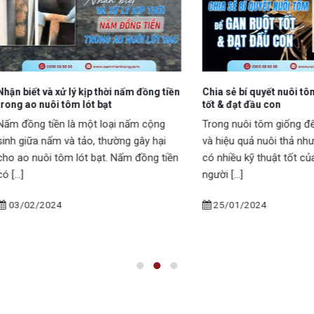
t và xử lý kịp thời nấm đồng tiền
Chia sẻ bí quyết nuôi tôm để ga
 nuôi tôm lót bạt
tốt & đạt đầu con
g tiền là một loại nấm cộng
Trong nuôi tôm giống để đạt nă
ữa nấm và tảo, thường gây hại
và hiệu quả nuôi thả như kỳ vọn
nuôi tôm lót bạt. Nấm đồng tiền
có nhiều kỹ thuật tốt của bản t
người [...]
2/2024
25/01/2024