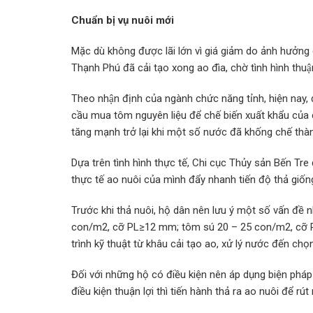
Chuẩn bị vụ nuôi mới
Mặc dù không được lãi lớn vì giá giảm do ảnh hươ
Thạnh Phú đã cải tạo xong ao đìa, chờ tình hình thuận 
Theo nhận định của ngành chức năng tỉnh, hiện n
cầu mua tôm nguyên liệu để chế biến xuất khẩu của c
tăng mạnh trở lại khi một số nước đã khống chế thàn
Dựa trên tình hình thực tế, Chi cục Thủy sản Bế
thực tế ao nuôi của mình đẩy nhanh tiến độ thả giốn
Trước khi thả nuôi, hộ dân nên lưu ý một số vấn đề
con/m2, cỡ PL≥12 mm; tôm sú 20 – 25 con/m2, cỡ PL≥
trình kỹ thuật từ khâu cải tạo ao, xử lý nước đến ch
Đối với những hộ có điều kiện nên áp dụng biện pháp
điều kiện thuận lợi thì tiến hành thả ra ao nuôi để rú