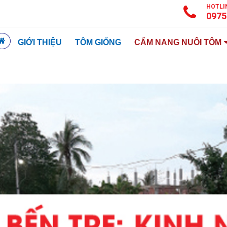
HOTLI
0975
GIỚI THIỆU
TÔM GIỐNG
CẨM NANG NUÔI TÔM