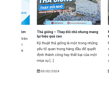
 trên tôm
Thả giống – Thay đổi nhỏ nhưng mang
Nhận biế
lại hiệu quả cao
trong ao
(TPD) trên
Kỹ thuật thả giống là một trong những
Nấm đồn
iệu lâm
yếu tố quan trọng hàng đầu để quyết
sinh gi
iêu hóa
định thành công hay thất bại của một
cho ao 
mùa vụ [...]
có [...]
03/02/2024
03/0